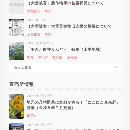
［大雪被害］農作物等の被害状況について
大雪被害
農業
2026年3月6日
［大雪被害］大雪災害復旧支援の概要について
大雪被害
農業
2025年12月26日
「あきた白神りんどう」特集（山本地域）
農業
能代市
藤里町
未分類
もっと見る
直売所情報
2026年7月28日
地元の丹精野菜に笑顔が実る！「にこにこ直売所」
特集（令和８年７月更新）
横手市
2026年7月27日