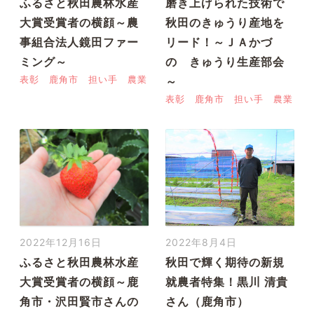
ふるさと秋田農林水産
磨き上げられた技術で
大賞受賞者の横顔～農
秋田のきゅうり産地を
事組合法人鏡田ファー
リード！～ＪＡかづ
ミング～
の きゅうり生産部会
表彰
鹿角市
担い手
農業
～
表彰
鹿角市
担い手
農業
2022年12月16日
2022年8月4日
ふるさと秋田農林水産
秋田で輝く期待の新規
大賞受賞者の横顔～鹿
就農者特集！黒川 清貴
角市・沢田賢市さんの
さん（鹿角市）