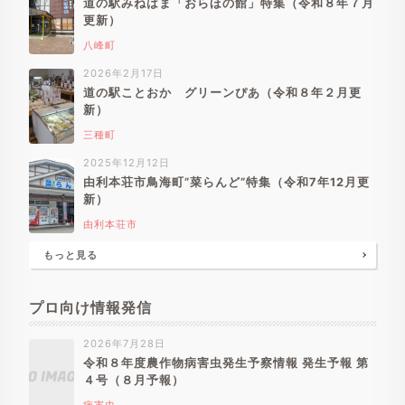
道の駅みねはま「おらほの館」特集（令和８年７月
更新）
八峰町
2026年2月17日
道の駅ことおか グリーンぴあ（令和８年２月更
新）
三種町
2025年12月12日
由利本荘市鳥海町”菜らんど”特集（令和7年12月更
新）
由利本荘市
もっと見る
プロ向け情報発信
2026年7月28日
令和８年度農作物病害虫発生予察情報 発生予報 第
４号（８月予報）