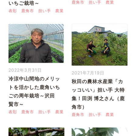
いちご栽培～
鹿角市
担い手
農業
表彰
鹿角市
担い手
農業
2022年3月31日
2021年7月19日
冷涼中山間地のメリッ
秋田の農林水産業「カ
トを活かした鹿角いち
ッコいい」担い手 大特
ごの周年栽培～沢田
集！田渕 博之さん（鹿
賢市～
角市）
表彰
鹿角市
担い手
農業
鹿角市
担い手
農業