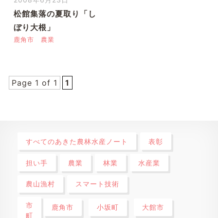
松館集落の夏取り「し
ぼり大根」
鹿角市
農業
Page 1 of 1
1
すべてのあきた農林水産ノート
表彰
担い手
農業
林業
水産業
農山漁村
スマート技術
市
鹿角市
小坂町
大館市
町