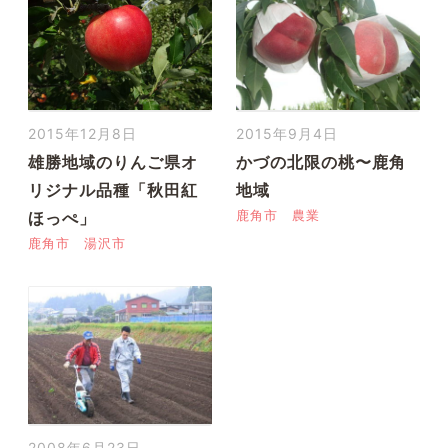
2015年12月8日
2015年9月4日
雄勝地域のりんご県オ
かづの北限の桃〜鹿角
リジナル品種「秋田紅
地域
ほっぺ」
鹿角市
農業
鹿角市
湯沢市
2008年6月23日