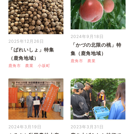
2024年9月18日
2025年12月26日
「かづの北限の桃」特
「ばれいしょ」特集
集（鹿角地域）
（鹿角地域）
鹿角市
農業
鹿角市
農業
小坂町
2024年3月19日
2023年3月31日