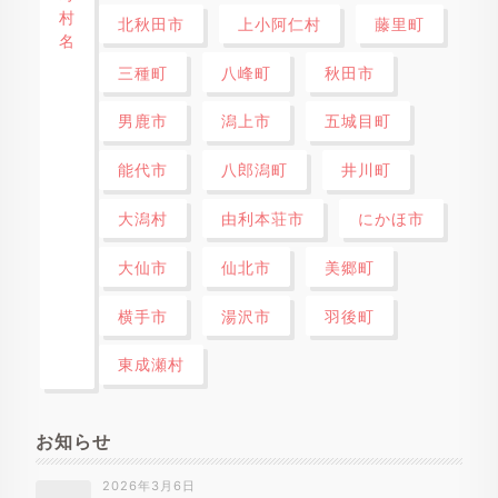
村
北秋田市
上小阿仁村
藤里町
名
三種町
八峰町
秋田市
男鹿市
潟上市
五城目町
能代市
八郎潟町
井川町
大潟村
由利本荘市
にかほ市
大仙市
仙北市
美郷町
横手市
湯沢市
羽後町
東成瀬村
お知らせ
2026年3月6日