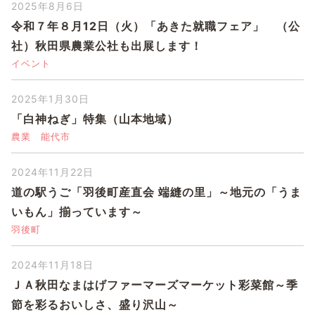
2025年8月6日
令和７年８月12日（火）「あきた就職フェア」 （公
社）秋田県農業公社も出展します！
イベント
2025年1月30日
「白神ねぎ」特集（山本地域）
農業
能代市
2024年11月22日
道の駅うご「羽後町産直会 端縫の里」～地元の「うま
いもん」揃っています～
羽後町
2024年11月18日
ＪＡ秋田なまはげファーマーズマーケット彩菜館～季
節を彩るおいしさ、盛り沢山～