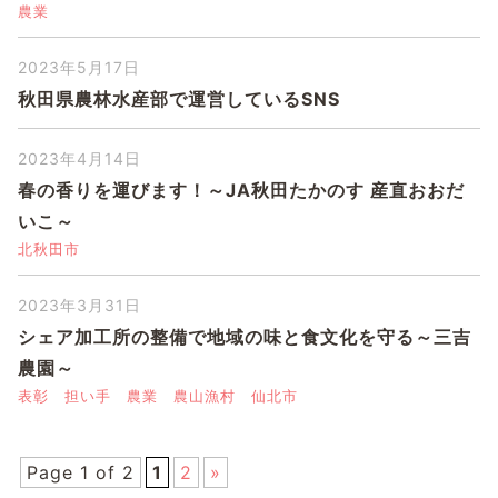
農業
2023年5月17日
秋田県農林水産部で運営しているSNS
2023年4月14日
春の香りを運びます！～JA秋田たかのす 産直おおだ
いこ～
北秋田市
2023年3月31日
シェア加工所の整備で地域の味と食文化を守る～三吉
農園～
表彰
担い手
農業
農山漁村
仙北市
Page 1 of 2
1
2
»