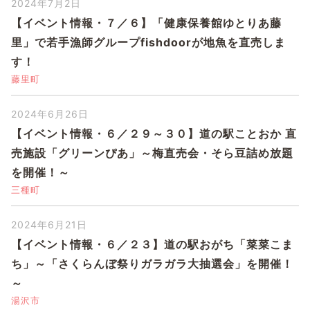
2024年7月2日
【イベント情報・７／６】「健康保養館ゆとりあ藤
里」で若手漁師グループfishdoorが地魚を直売しま
す！
藤里町
2024年6月26日
【イベント情報・６／２９～３０】道の駅ことおか 直
売施設「グリーンぴあ」～梅直売会・そら豆詰め放題
を開催！～
三種町
2024年6月21日
【イベント情報・６／２３】道の駅おがち「菜菜こま
ち」～「さくらんぼ祭りガラガラ大抽選会」を開催！
～
湯沢市