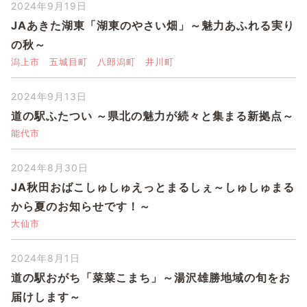
2024年9月19日
JAあきた湖東「湖東のやさい畑」～魅力あふれる実り
の秋～
潟上市
五城目町
八郎潟町
井川町
2024年9月13日
道の駅ふたつい ～県北の魅力が続々と集まる新拠点～
能代市
2024年8月30日
JA秋田おばこしゅしゅえっとまるしぇ～しゅしゅまる
から夏のお知らせです！～
大仙市
2024年8月1日
道の駅おがち「菜菜こまち」～湯沢雄勝地域の旬をお
届けします～