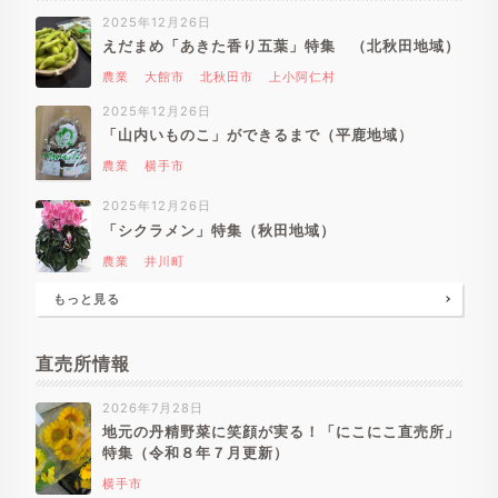
2025年12月26日
えだまめ「あきた香り五葉」特集 （北秋田地域）
農業
大館市
北秋田市
上小阿仁村
2025年12月26日
「山内いものこ」ができるまで（平鹿地域）
農業
横手市
2025年12月26日
「シクラメン」特集（秋田地域）
農業
井川町
もっと見る
直売所情報
2026年7月28日
地元の丹精野菜に笑顔が実る！「にこにこ直売所」
特集（令和８年７月更新）
横手市