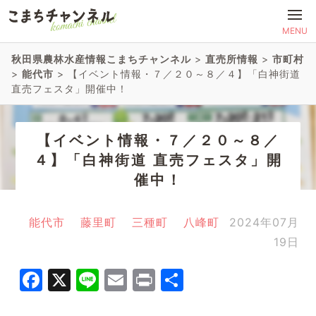
MENU
秋田県農林水産情報こまちチャンネル
>
直売所情報
>
市町村
>
能代市
>
【イベント情報・７／２０～８／４】「白神街道
直売フェスタ」開催中！
【イベント情報・７／２０～８／
４】「白神街道 直売フェスタ」開
催中！
能代市
藤里町
三種町
八峰町
2024年07月
19日
Facebook
X
Line
Email
Print
共
有