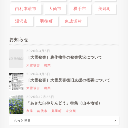
由利本荘市
大仙市
横手市
美郷町
湯沢市
羽後町
東成瀬村
お知らせ
2026年3月6日
［大雪被害］農作物等の被害状況について
大雪被害
農業
2026年3月6日
［大雪被害］大雪災害復旧支援の概要について
大雪被害
農業
2025年12月26日
「あきた白神りんどう」特集（山本地域）
農業
能代市
藤里町
未分類
もっと見る