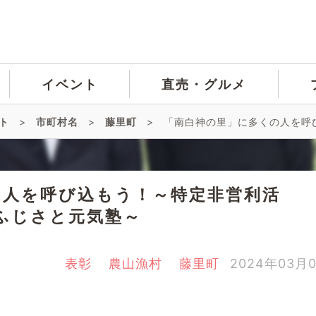
イベント
直売・グルメ
ト
>
市町村名
>
藤里町
>
「南白神の里」に多くの人を呼
の人を呼び込もう！～特定非営利活
ふじさと元気塾～
表彰
農山漁村
藤里町
2024年03月