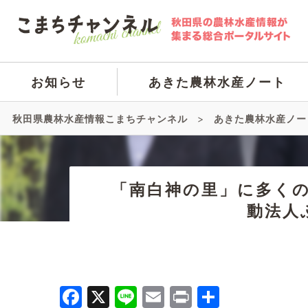
お知らせ
あきた農林水産ノート
秋田県農林水産情報こまちチャンネル
>
あきた農林水産ノー
「南白神の里」に多く
動法人
Facebook
X
Line
Email
Print
共