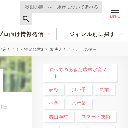
MENU
プロ向け情報発信
ジャンル別に探す
び込もう！～特定非営利活動法人ふじさと元気塾～
すべてのあきた農林水産ノ
ート
表彰
担い手
農業
林業
水産業
01日
農山漁村
スマート技術