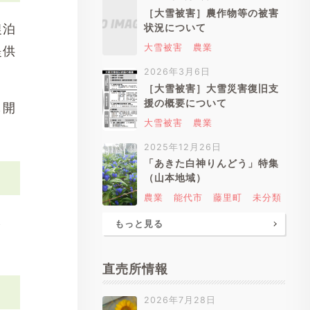
［大雪被害］農作物等の被害
農泊
状況について
大雪被害
農業
提供
2026年3月6日
［大雪被害］大雪災害復旧支
援の概要について
も開
大雪被害
農業
2025年12月26日
「あきた白神りんどう」特集
（山本地域）
農業
能代市
藤里町
未分類
し
もっと見る
直売所情報
2026年7月28日