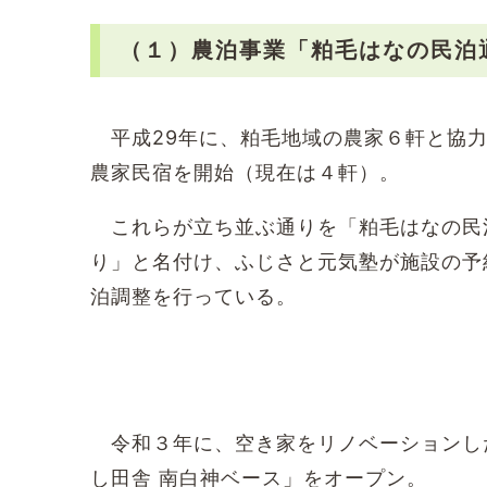
（１）農泊事業「粕毛はなの民泊
平成29年に、粕毛地域の農家６軒と協
農家民宿を開始（現在は４軒）。
これらが立ち並ぶ通りを「粕毛はなの民
り」と名付け、ふじさと元気塾が施設の予
泊調整を行っている。
令和３年に、空き家をリノベーションし
し田舎 南白神ベース」をオープン。