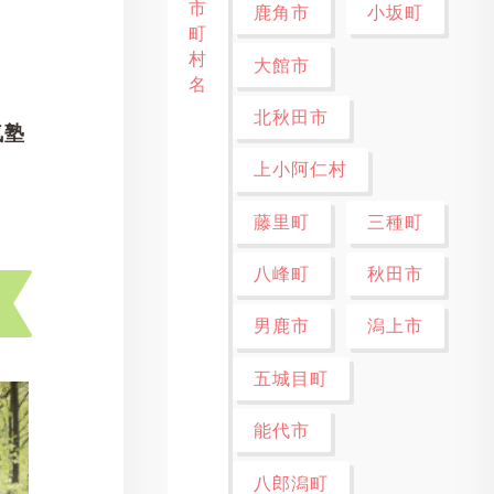
市
鹿角市
小坂町
町
村
大館市
名
北秋田市
気塾
上小阿仁村
藤里町
三種町
八峰町
秋田市
男鹿市
潟上市
五城目町
能代市
八郎潟町