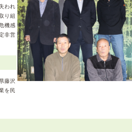
失われ
取り組
危機感
定非営
県藤沢
業を民