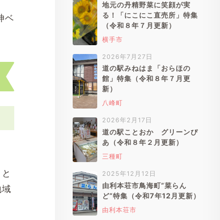
地元の丹精野菜に笑顔が実
る！「にこにこ直売所」特集
神ベ
（令和８年７月更新）
横手市
2026年7月27日
道の駅みねはま「おらほの
館」特集（令和８年７月更
新）
八峰町
2026年2月17日
道の駅ことおか グリーンぴ
あ（令和８年２月更新）
三種町
さと
2025年12月12日
由利本荘市鳥海町”菜らん
地域
ど”特集（令和7年12月更新）
由利本荘市