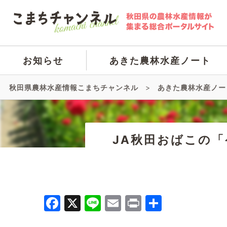
お知らせ
あきた農林水産ノート
秋田県農林水産情報こまちチャンネル
>
あきた農林水産ノー
JA秋田おばこの
Facebook
X
Line
Email
Print
共
有