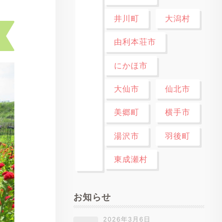
井川町
大潟村
由利本荘市
にかほ市
大仙市
仙北市
美郷町
横手市
湯沢市
羽後町
東成瀬村
お知らせ
2026年3月6日