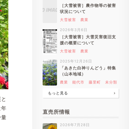
［大雪被害］農作物等の被害
状況について
大雪被害
農業
2026年3月6日
［大雪被害］大雪災害復旧支
援の概要について
大雪被害
農業
2025年12月26日
「あきた白神りんどう」特集
（山本地域）
農業
能代市
藤里町
未分類
もっと見る
照と
近年
直売所情報
少量
2026年7月28日