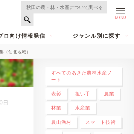
MENU
プロ向け情報発信
ジャンル別に探す
特集（仙北地域）
すべてのあきた農林水産ノ
ート
表彰
担い手
農業
10日
林業
水産業
農山漁村
スマート技術