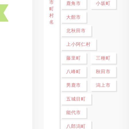
市
鹿角市
小坂町
町
村
大館市
名
北秋田市
上小阿仁村
藤里町
三種町
八峰町
秋田市
男鹿市
潟上市
五城目町
能代市
八郎潟町