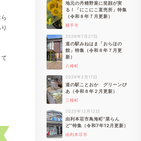
地元の丹精野菜に笑顔が実
る！「にこにこ直売所」特集
（令和８年７月更新）
柔ら
横手市
あり
2026年7月27日
道の駅みねはま「おらほの
館」特集（令和８年７月更
新）
して
八峰町
2026年2月17日
道の駅ことおか グリーンぴ
。
あ（令和８年２月更新）
三種町
2025年12月12日
由利本荘市鳥海町”菜らん
ど”特集（令和7年12月更新）
由利本荘市