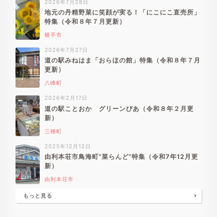
2026年7月28日
地元の丹精野菜に笑顔が実る！「にこにこ直売所」
特集（令和８年７月更新）
横手市
2026年7月27日
道の駅みねはま「おらほの館」特集（令和８年７月
更新）
八峰町
2026年2月17日
道の駅ことおか グリーンぴあ（令和８年２月更
新）
三種町
2025年12月12日
由利本荘市鳥海町”菜らんど”特集（令和7年12月更
新）
由利本荘市
もっと見る