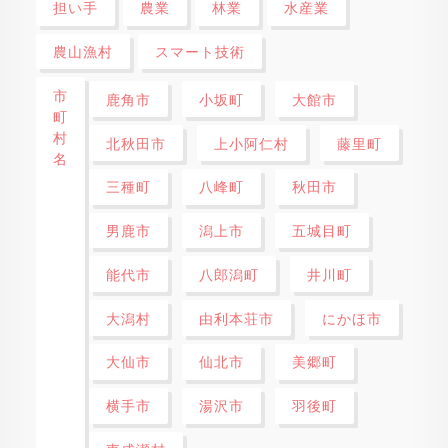
担い手
農業
林業
水産業
農山漁村
スマート技術
市
鹿角市
小坂町
大館市
町
村
北秋田市
上小阿仁村
藤里町
名
三種町
八峰町
秋田市
男鹿市
潟上市
五城目町
能代市
八郎潟町
井川町
大潟村
由利本荘市
にかほ市
大仙市
仙北市
美郷町
横手市
湯沢市
羽後町