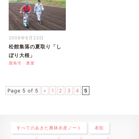
2008年6月23日
松館集落の夏取り「し
ぼり大根」
鹿角市
農業
Page 5 of 5
«
1
2
3
4
5
すべてのあきた農林水産ノート
表彰