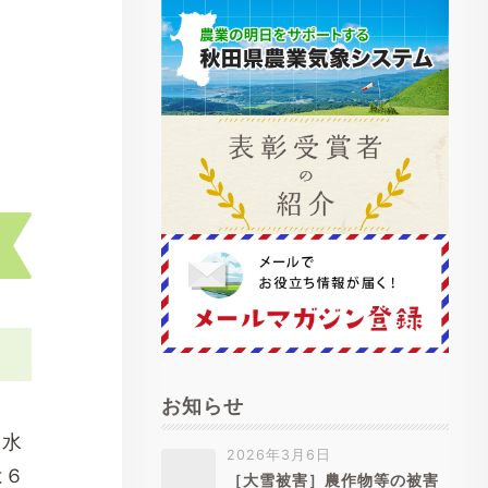
お知らせ
、水
2026年3月6日
は６
［大雪被害］農作物等の被害