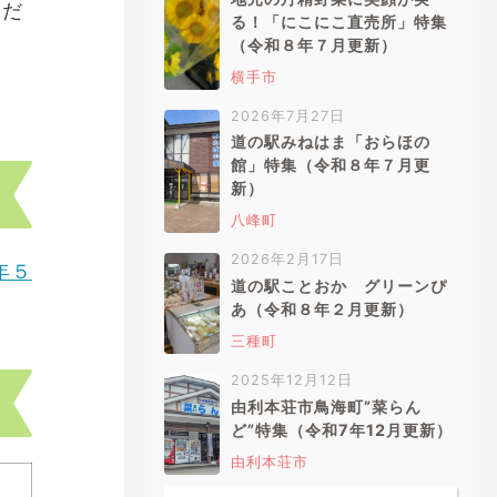
くだ
る！「にこにこ直売所」特集
（令和８年７月更新）
横手市
2026年7月27日
道の駅みねはま「おらほの
館」特集（令和８年７月更
新）
八峰町
2026年2月17日
年５
道の駅ことおか グリーンぴ
あ（令和８年２月更新）
三種町
2025年12月12日
由利本荘市鳥海町”菜らん
ど”特集（令和7年12月更新）
由利本荘市