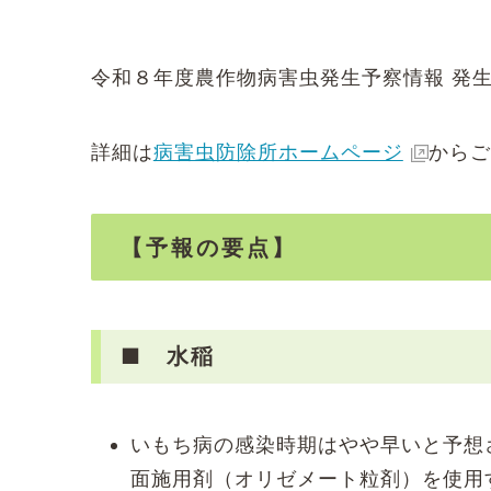
有
令和８年度農作物病害虫発生予察情報 発
詳細は
病害虫防除所ホームページ
からご
【予報の要点】
■ 水稲
いもち病の感染時期はやや早いと予想
面施用剤（オリゼメート粒剤）を使用