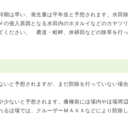
時期は早い、発生量は平年並と予想されます。水田
メの侵入原因となる水田内のホタルイなどのカヤツ
てください。 農道・畦畔、休耕田などの除草を行
ないと予想されますが、まだ防除を行っていない場
や少ないと予想されます。播種前にほ場内やほ場周
れるほ場では、クルーザーＭＡＸＸなどにより防除