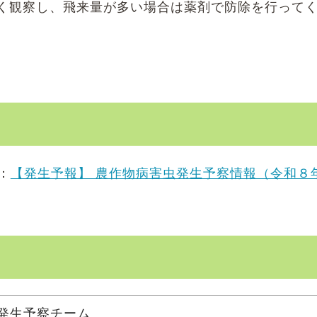
く観察し、飛来量が多い場合は薬剤で防除を行って
：
【発生予報】 農作物病害虫発生予察情報（令和８
 発生予察チーム