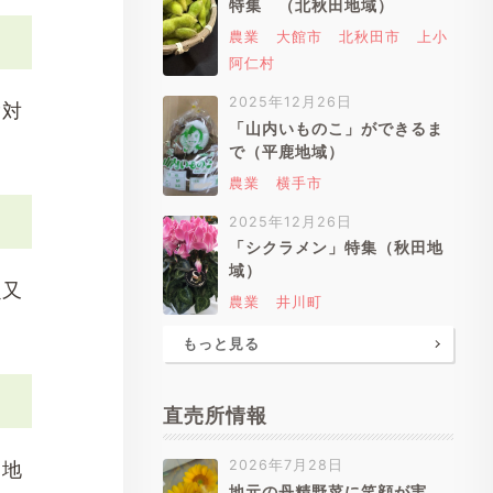
特集 （北秋田地域）
農業
大館市
北秋田市
上小
阿仁村
2025年12月26日
除対
「山内いものこ」ができるま
で（平鹿地域）
農業
横手市
2025年12月26日
「シクラメン」特集（秋田地
域）
虫又
農業
井川町
もっと見る
直売所情報
2026年7月28日
は地
地元の丹精野菜に笑顔が実