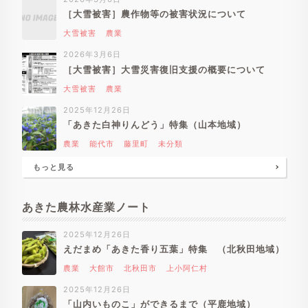
［大雪被害］農作物等の被害状況について
大雪被害
農業
2026年3月6日
［大雪被害］大雪災害復旧支援の概要について
大雪被害
農業
2025年12月26日
「あきた白神りんどう」特集（山本地域）
農業
能代市
藤里町
未分類
もっと見る
あきた農林水産業ノート
2025年12月26日
えだまめ「あきた香り五葉」特集 （北秋田地域）
農業
大館市
北秋田市
上小阿仁村
2025年12月26日
「山内いものこ」ができるまで（平鹿地域）