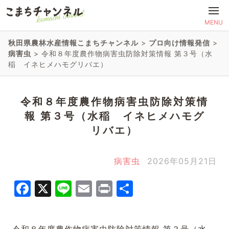
MENU
秋田県農林水産情報こまちチャンネル
>
プロ向け情報発信
>
病害虫
>
令和８年度農作物病害虫防除対策情報 第３号（水
稲 イネヒメハモグリバエ）
令和８年度農作物病害虫防除対策情
報 第３号（水稲 イネヒメハモグ
リバエ）
病害虫
2026年05月21日
Facebook
X
Line
Email
Print
共
有