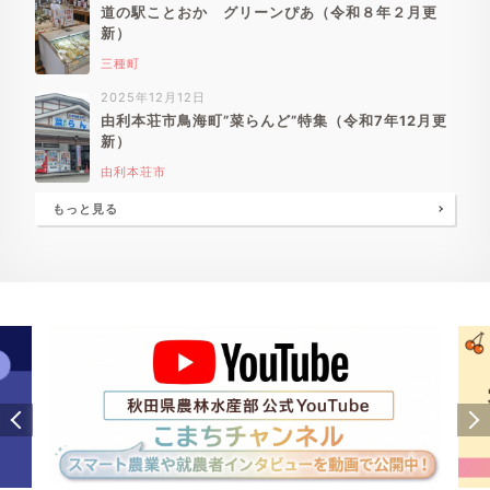
道の駅ことおか グリーンぴあ（令和８年２月更
新）
三種町
2025年12月12日
由利本荘市鳥海町”菜らんど”特集（令和7年12月更
新）
由利本荘市
もっと見る