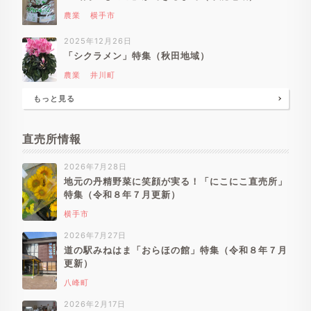
農業
横手市
2025年12月26日
「シクラメン」特集（秋田地域）
農業
井川町
もっと見る
直売所情報
2026年7月28日
地元の丹精野菜に笑顔が実る！「にこにこ直売所」
特集（令和８年７月更新）
横手市
2026年7月27日
道の駅みねはま「おらほの館」特集（令和８年７月
更新）
八峰町
2026年2月17日