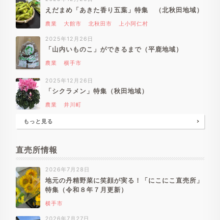
えだまめ「あきた香り五葉」特集 （北秋田地域）
農業
大館市
北秋田市
上小阿仁村
2025年12月26日
「山内いものこ」ができるまで（平鹿地域）
農業
横手市
2025年12月26日
「シクラメン」特集（秋田地域）
農業
井川町
もっと見る
直売所情報
2026年7月28日
地元の丹精野菜に笑顔が実る！「にこにこ直売所」
特集（令和８年７月更新）
横手市
2026年7月27日