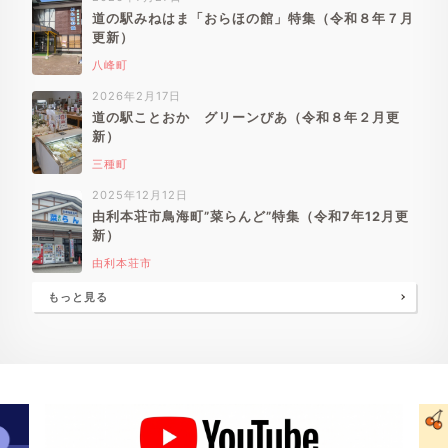
道の駅みねはま「おらほの館」特集（令和８年７月
更新）
八峰町
2026年2月17日
道の駅ことおか グリーンぴあ（令和８年２月更
新）
三種町
2025年12月12日
由利本荘市鳥海町”菜らんど”特集（令和7年12月更
新）
由利本荘市
もっと見る