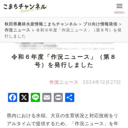
MENU
秋田県農林水産情報こまちチャンネル
>
プロ向け情報発信
>
作況ニュース
>
令和６年度「作況ニュース」（第８号）を発
行しました
令和６年度「作況ニュース」（第８
号）を発行しました
作況ニュース
2024年12月27日
Facebook
X
Line
Email
Print
共
有
県内における水稲、大豆の生育状況と対応技術をリ
アルタイムで提供するため、「作況ニュース」を年