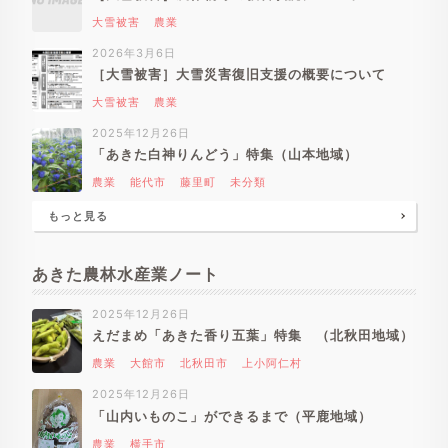
大雪被害
農業
2026年3月6日
［大雪被害］大雪災害復旧支援の概要について
大雪被害
農業
2025年12月26日
「あきた白神りんどう」特集（山本地域）
農業
能代市
藤里町
未分類
もっと見る
あきた農林水産業ノート
2025年12月26日
えだまめ「あきた香り五葉」特集 （北秋田地域）
農業
大館市
北秋田市
上小阿仁村
2025年12月26日
「山内いものこ」ができるまで（平鹿地域）
農業
横手市