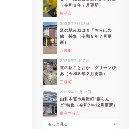
（令和８年７月更新）
横手市
2026年7月27日
道の駅みねはま「おらほの
館」特集（令和８年７月更
新）
八峰町
2026年2月17日
道の駅ことおか グリーンぴ
あ（令和８年２月更新）
三種町
2025年12月12日
由利本荘市鳥海町”菜らん
ど”特集（令和7年12月更新）
由利本荘市
もっと見る