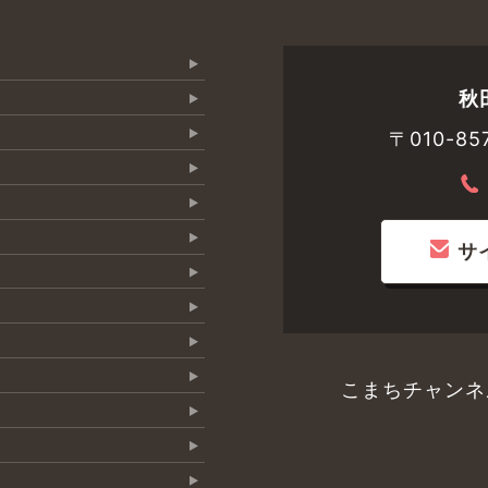
秋
〒010-
サ
こまちチャンネ