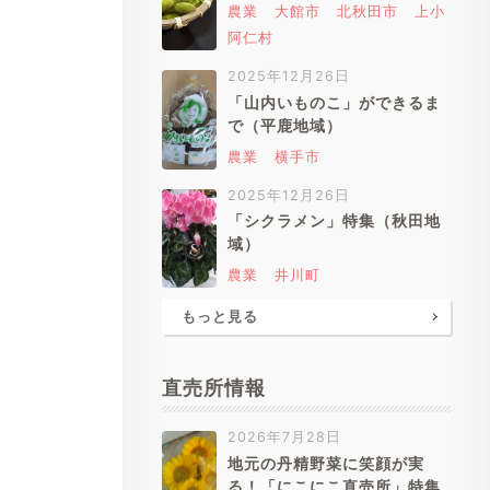
農業
大館市
北秋田市
上小
阿仁村
2025年12月26日
「山内いものこ」ができるま
で（平鹿地域）
農業
横手市
2025年12月26日
「シクラメン」特集（秋田地
域）
農業
井川町
もっと見る
直売所情報
2026年7月28日
地元の丹精野菜に笑顔が実
る！「にこにこ直売所」特集