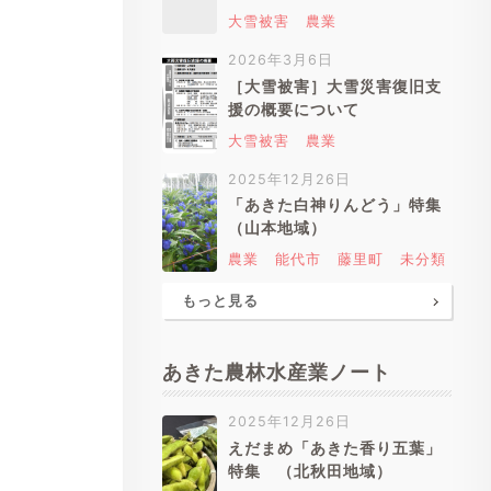
大雪被害
農業
2026年3月6日
［大雪被害］大雪災害復旧支
援の概要について
大雪被害
農業
2025年12月26日
「あきた白神りんどう」特集
（山本地域）
農業
能代市
藤里町
未分類
もっと見る
あきた農林水産業ノート
2025年12月26日
えだまめ「あきた香り五葉」
特集 （北秋田地域）