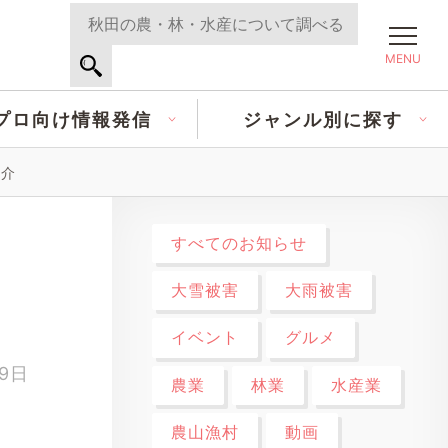
MENU
プロ向け情報発信
ジャンル別に探す
紹介
すべてのお知らせ
大雪被害
大雨被害
イベント
グルメ
29日
農業
林業
水産業
農山漁村
動画