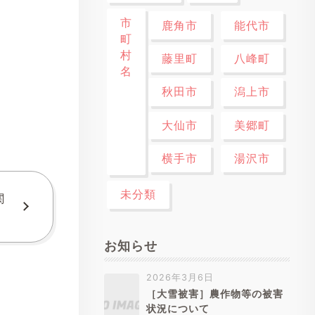
市
鹿角市
能代市
町
村
藤里町
八峰町
名
秋田市
潟上市
大仙市
美郷町
横手市
湯沢市
未分類
関
お知らせ
2026年3月6日
［大雪被害］農作物等の被害
状況について