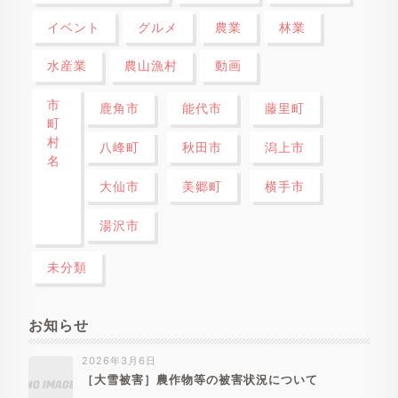
イベント
グルメ
農業
林業
水産業
農山漁村
動画
市
鹿角市
能代市
藤里町
町
村
八峰町
秋田市
潟上市
名
大仙市
美郷町
横手市
湯沢市
未分類
お知らせ
2026年3月6日
［大雪被害］農作物等の被害状況について