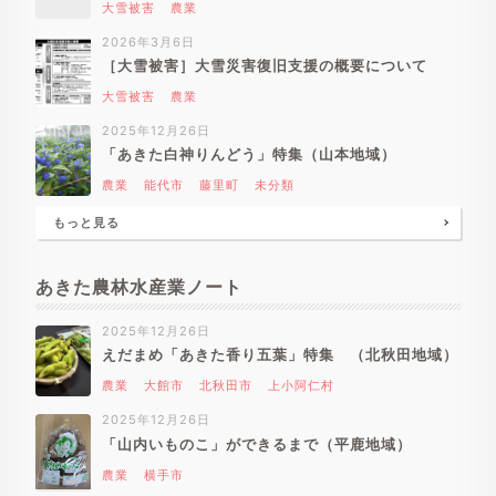
大雪被害
農業
2026年3月6日
［大雪被害］大雪災害復旧支援の概要について
大雪被害
農業
2025年12月26日
「あきた白神りんどう」特集（山本地域）
農業
能代市
藤里町
未分類
もっと見る
あきた農林水産業ノート
2025年12月26日
えだまめ「あきた香り五葉」特集 （北秋田地域）
農業
大館市
北秋田市
上小阿仁村
2025年12月26日
「山内いものこ」ができるまで（平鹿地域）
農業
横手市