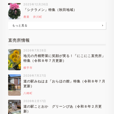
2025年12月26日
「シクラメン」特集（秋田地域）
農業
井川町
もっと見る
直売所情報
2026年7月28日
地元の丹精野菜に笑顔が実る！「にこにこ直売所」
特集（令和８年７月更新）
横手市
2026年7月27日
道の駅みねはま「おらほの館」特集（令和８年７月
更新）
八峰町
2026年2月17日
道の駅ことおか グリーンぴあ（令和８年２月更
新）