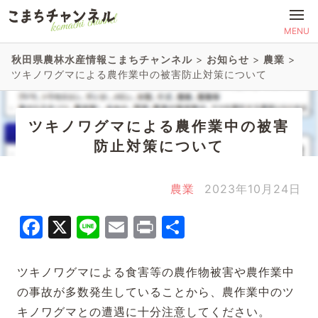
MENU
秋田県農林水産情報こまちチャンネル
>
お知らせ
>
農業
>
ツキノワグマによる農作業中の被害防止対策について
ツキノワグマによる農作業中の被害
防止対策について
農業
2023年10月24日
Facebook
X
Line
Email
Print
共
有
ツキノワグマによる食害等の農作物被害や農作業中
の事故が多数発生していることから、農作業中のツ
キノワグマとの遭遇に十分注意してください。