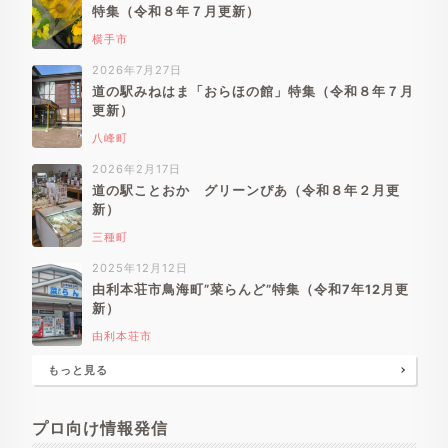
特集（令和８年７月更新）
横手市
2026年7月27日
道の駅みねはま「おらほの館」特集（令和８年７月
更新）
八峰町
2026年2月17日
道の駅ことおか グリーンぴあ（令和８年２月更
新）
三種町
2025年12月12日
由利本荘市鳥海町”菜らんど”特集（令和7年12月更
新）
由利本荘市
もっと見る
プロ向け情報発信