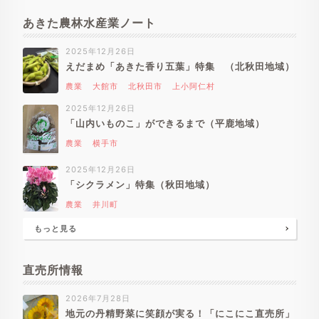
あきた農林水産業ノート
2025年12月26日
えだまめ「あきた香り五葉」特集 （北秋田地域）
農業
大館市
北秋田市
上小阿仁村
2025年12月26日
「山内いものこ」ができるまで（平鹿地域）
農業
横手市
2025年12月26日
「シクラメン」特集（秋田地域）
農業
井川町
もっと見る
直売所情報
2026年7月28日
地元の丹精野菜に笑顔が実る！「にこにこ直売所」