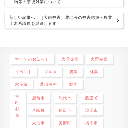
物等の事後対策について
新しい記事へ：［大雨被害］農地等の被害把握へ農業
土木系職員を派遣します
すべてのお知らせ
大雪被害
大雨被害
イベント
グルメ
農業
林業
水産業
農山漁村
動画
市
鹿角市
能代市
藤里町
町
村
八峰町
秋田市
潟上市
名
大仙市
美郷町
横手市