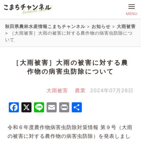
MENU
秋田県農林水産情報こまちチャンネル
>
お知らせ
>
大雨被害
>
［大雨被害］大雨の被害に対する農作物の病害虫防除につ
いて
［大雨被害］大雨の被害に対する農
作物の病害虫防除について
大雨被害
農業
2024年07月26日
Facebook
X
Line
Email
Print
共
有
令和６年度農作物病害虫防除対策情報 第９号（大雨
の被害に対する農作物の病害虫防除）を発表しまし