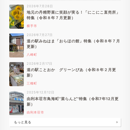
2026年7月28日
地元の丹精野菜に笑顔が実る！「にこにこ直売所」
特集（令和８年７月更新）
横手市
2026年7月27日
道の駅みねはま「おらほの館」特集（令和８年７月
更新）
八峰町
2026年2月17日
道の駅ことおか グリーンぴあ（令和８年２月更
新）
三種町
2025年12月12日
由利本荘市鳥海町”菜らんど”特集（令和7年12月更
新）
由利本荘市
もっと見る