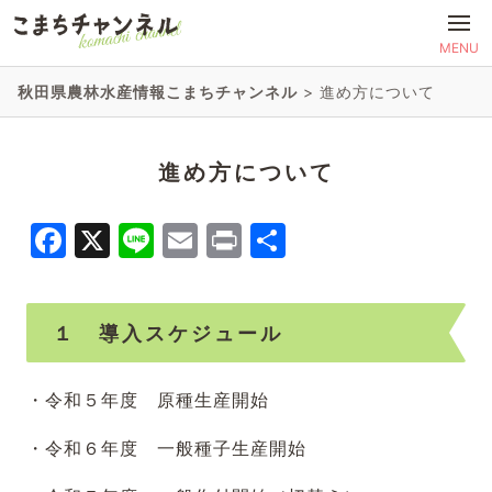
MENU
秋田県農林水産情報こまちチャンネル
>
進め方について
進め方について
Facebook
X
Line
Email
Print
共
有
１ 導入スケジュール
・令和５年度 原種生産開始
・令和６年度 一般種子生産開始