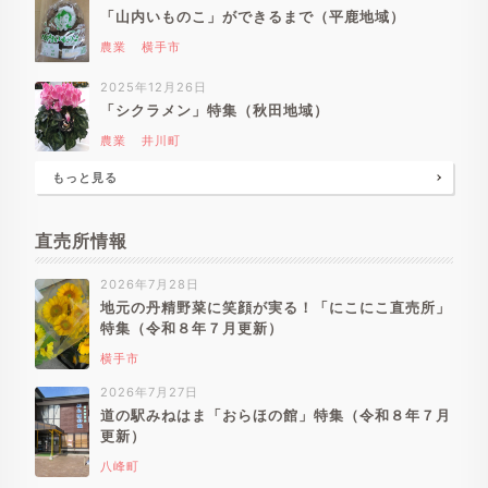
「山内いものこ」ができるまで（平鹿地域）
農業
横手市
2025年12月26日
「シクラメン」特集（秋田地域）
農業
井川町
もっと見る
直売所情報
2026年7月28日
地元の丹精野菜に笑顔が実る！「にこにこ直売所」
特集（令和８年７月更新）
横手市
2026年7月27日
道の駅みねはま「おらほの館」特集（令和８年７月
更新）
八峰町