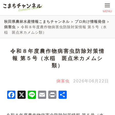
MENU
秋田県農林水産情報こまちチャンネル
>
プロ向け情報発信
>
病害虫
>
令和８年度農作物病害虫防除対策情報 第５号（水
稲 斑点米カメムシ類）
令和８年度農作物病害虫防除対策情
報 第５号（水稲 斑点米カメムシ
類）
病害虫
2026年06月22日
Facebook
X
Line
Email
Print
共
有