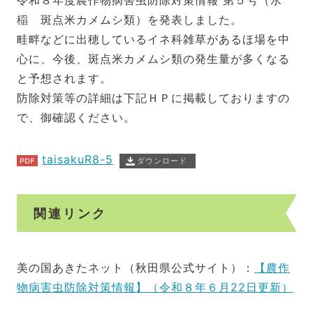
令和８年度農作物病害虫防除対策情報 第５号（水
稲 斑点米カメムシ類）を発表しました。
畦畔などに出穂しているイネ科雑草があるほ場を中
心に、今後、斑点米カメムシ類の発生量が多くなる
と予想されます。
防除対策等の詳細は下記ＨＰに掲載しておりますの
で、御確認ください。
taisakuR8-5
ダウンロード
関連リンク
美の国あきたネット（秋田県公式サイト）：
【農作
物病害虫防除対策情報】（令和８年６月22日更新）