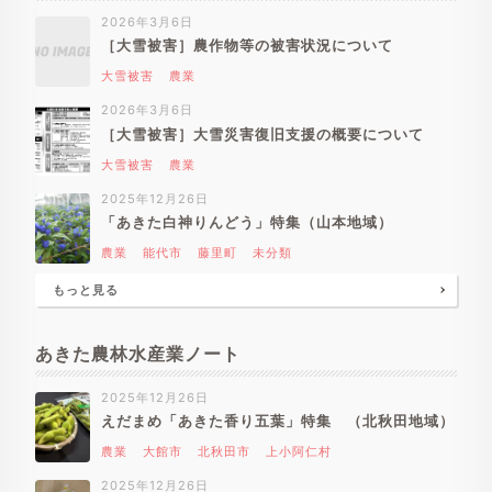
2026年3月6日
［大雪被害］農作物等の被害状況について
大雪被害
農業
2026年3月6日
［大雪被害］大雪災害復旧支援の概要について
大雪被害
農業
2025年12月26日
「あきた白神りんどう」特集（山本地域）
農業
能代市
藤里町
未分類
もっと見る
あきた農林水産業ノート
2025年12月26日
えだまめ「あきた香り五葉」特集 （北秋田地域）
農業
大館市
北秋田市
上小阿仁村
2025年12月26日