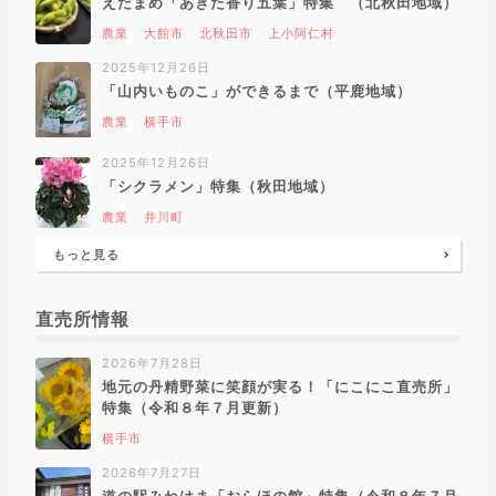
えだまめ「あきた香り五葉」特集 （北秋田地域）
農業
大館市
北秋田市
上小阿仁村
2025年12月26日
「山内いものこ」ができるまで（平鹿地域）
農業
横手市
2025年12月26日
「シクラメン」特集（秋田地域）
農業
井川町
もっと見る
直売所情報
2026年7月28日
地元の丹精野菜に笑顔が実る！「にこにこ直売所」
特集（令和８年７月更新）
横手市
2026年7月27日