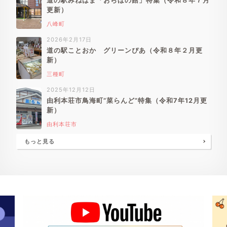
道の駅みねはま「おらほの館」特集（令和８年７月
更新）
八峰町
2026年2月17日
道の駅ことおか グリーンぴあ（令和８年２月更
新）
三種町
2025年12月12日
由利本荘市鳥海町”菜らんど”特集（令和7年12月更
新）
由利本荘市
もっと見る