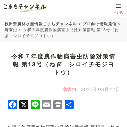
MENU
秋田県農林水産情報こまちチャンネル
>
プロ向け情報発信
>
病害虫
>
令和７年度農作物病害虫防除対策情報 第13号（ね
ぎ シロイチモジヨトウ）
令和７年度農作物病害虫防除対策情
報 第13号（ねぎ シロイチモジヨ
トウ）
病害虫
2025年08月22日
Facebook
X
Line
Email
Print
共
有