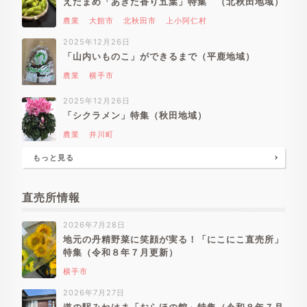
えだまめ「あきた香り五葉」特集 （北秋田地域）
農業
大館市
北秋田市
上小阿仁村
2025年12月26日
「山内いものこ」ができるまで（平鹿地域）
農業
横手市
2025年12月26日
「シクラメン」特集（秋田地域）
農業
井川町
もっと見る
直売所情報
2026年7月28日
地元の丹精野菜に笑顔が実る！「にこにこ直売所」
特集（令和８年７月更新）
横手市
2026年7月27日