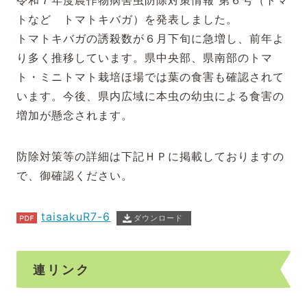
令和７年度農作物病害虫防除対策情報 第６号（トマ
トなど トマトキバガ）を発表しました。
トマトキバガの誘殺数が６月下旬に急増し、前年よ
り多く推移しています。県中央部、県南部のトマ
ト・ミニトマト栽培ほ場では葉の食害も確認されて
います。今後、県内広域に本虫の幼虫による食害の
増加が懸念されます。
防除対策等の詳細は下記ＨＰに掲載しておりますの
で、御確認ください。
taisakuR7-6
ダウンロード
連リンク