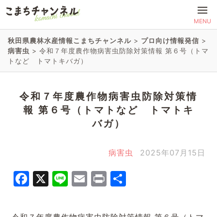
MENU
秋田県農林水産情報こまちチャンネル
>
プロ向け情報発信
>
病害虫
>
令和７年度農作物病害虫防除対策情報 第６号（トマ
トなど トマトキバガ）
令和７年度農作物病害虫防除対策情
報 第６号（トマトなど トマトキ
バガ）
病害虫
2025年07月15日
Facebook
X
Line
Email
Print
共
有