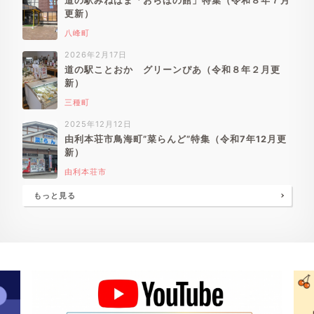
道の駅みねはま「おらほの館」特集（令和８年７月
更新）
八峰町
2026年2月17日
道の駅ことおか グリーンぴあ（令和８年２月更
新）
三種町
2025年12月12日
由利本荘市鳥海町”菜らんど”特集（令和7年12月更
新）
由利本荘市
もっと見る