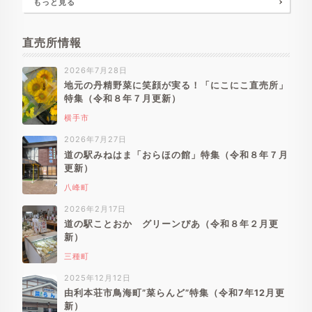
もっと見る
直売所情報
2026年7月28日
地元の丹精野菜に笑顔が実る！「にこにこ直売所」
特集（令和８年７月更新）
横手市
2026年7月27日
道の駅みねはま「おらほの館」特集（令和８年７月
更新）
八峰町
2026年2月17日
道の駅ことおか グリーンぴあ（令和８年２月更
新）
三種町
2025年12月12日
由利本荘市鳥海町”菜らんど”特集（令和7年12月更
新）