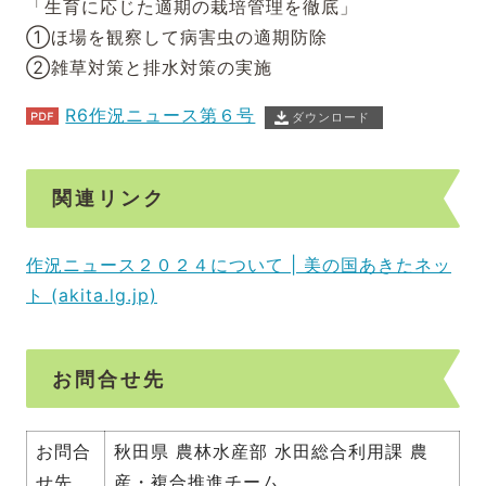
「生育に応じた適期の栽培管理を徹底」
①ほ場を観察して病害虫の適期防除
②雑草対策と排水対策の実施
R6作況ニュース第６号
ダウンロード
関連リンク
作況ニュース２０２４について | 美の国あきたネッ
ト (akita.lg.jp)
お問合せ先
お問合
秋田県 農林水産部 水田総合利用課 農
せ先
産・複合推進チーム