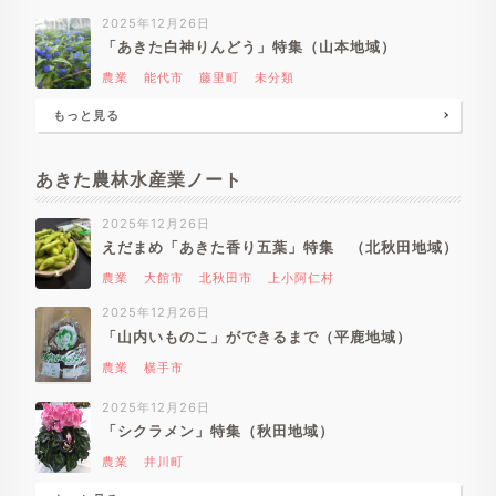
2025年12月26日
「あきた白神りんどう」特集（山本地域）
農業
能代市
藤里町
未分類
もっと見る
あきた農林水産業ノート
2025年12月26日
えだまめ「あきた香り五葉」特集 （北秋田地域）
農業
大館市
北秋田市
上小阿仁村
2025年12月26日
「山内いものこ」ができるまで（平鹿地域）
農業
横手市
2025年12月26日
「シクラメン」特集（秋田地域）
農業
井川町