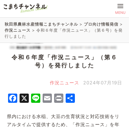
MENU
秋田県農林水産情報こまちチャンネル
>
プロ向け情報発信
>
作況ニュース
>
令和６年度「作況ニュース」（第６号）を発
行しました
令和６年度「作況ニュース」（第６
号）を発行しました
作況ニュース
2024年07月19日
Facebook
X
Line
Email
Print
共
有
県内における水稲、大豆の生育状況と対応技術をリ
アルタイムで提供するため、「作況ニュース」を年