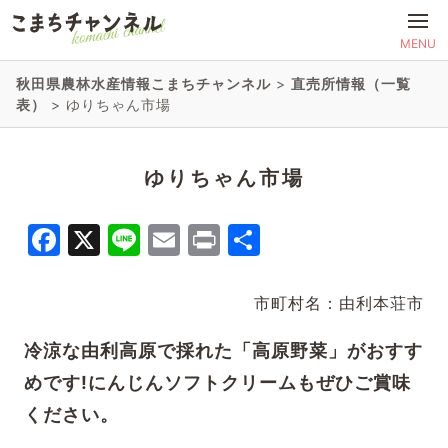
MENU
秋田県農林水産情報こまちチャンネル
>
直売所情報（一覧
表）
>
ゆりちゃん市場
ゆりちゃん市場
Facebook
X
Line
Email
Print
共
有
市町村名：由利本荘市
冷涼な由利高原で採れた「高原野菜」がおすす
めです!にんじんソフトクリームもぜひご賞味
ください。