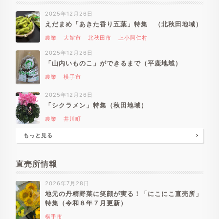
2025年12月26日
えだまめ「あきた香り五葉」特集 （北秋田地域）
農業
大館市
北秋田市
上小阿仁村
2025年12月26日
「山内いものこ」ができるまで（平鹿地域）
農業
横手市
2025年12月26日
「シクラメン」特集（秋田地域）
農業
井川町
もっと見る
直売所情報
2026年7月28日
地元の丹精野菜に笑顔が実る！「にこにこ直売所」
特集（令和８年７月更新）
横手市