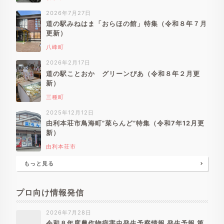
2026年7月27日
道の駅みねはま「おらほの館」特集（令和８年７月
更新）
八峰町
2026年2月17日
道の駅ことおか グリーンぴあ（令和８年２月更
新）
三種町
2025年12月12日
由利本荘市鳥海町”菜らんど”特集（令和7年12月更
新）
由利本荘市
もっと見る
プロ向け情報発信
2026年7月28日
令和８年度農作物病害虫発生予察情報 発生予報 第