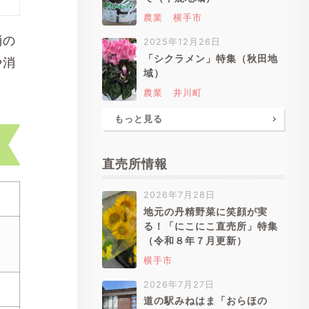
農業
横手市
消の
2025年12月26日
「シクラメン」特集（秋田地
や消
域）
農業
井川町
もっと見る
直売所情報
2026年7月28日
地元の丹精野菜に笑顔が実
る！「にこにこ直売所」特集
（令和８年７月更新）
横手市
2026年7月27日
道の駅みねはま「おらほの