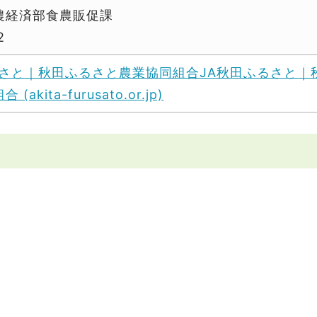
農経済部食農販促課
2
ふるさと｜秋田ふるさと農業協同組合JA秋田ふるさと｜
kita-furusato.or.jp)