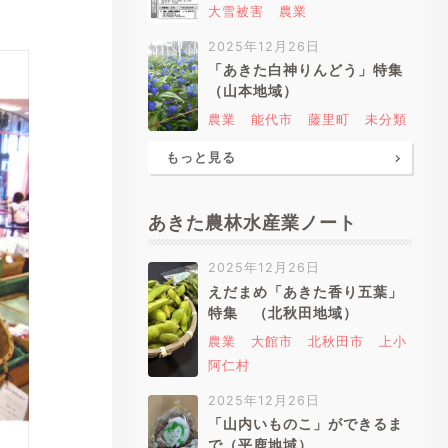
大雪被害
農業
2025年12月26日
「あきた白神りんどう」特集
（山本地域）
農業
能代市
藤里町
未分類
もっと見る
あきた農林水産業ノート
2025年12月26日
えだまめ「あきた香り五葉」
特集 （北秋田地域）
農業
大館市
北秋田市
上小
阿仁村
2025年12月26日
「山内いものこ」ができるま
で（平鹿地域）