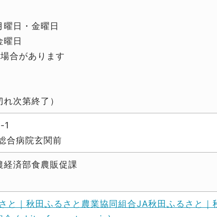
月曜日・金曜日
金曜日
る場合があります
切れ次第終了）
-1
鹿総合病院玄関前
農経済部食農販促課
ふるさと｜秋田ふるさと農業協同組合JA秋田ふるさと｜