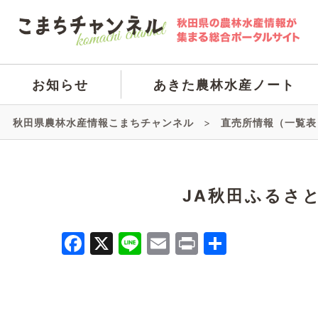
お知らせ
あきた農林水産ノート
秋田県農林水産情報こまちチャンネル
>
直売所情報（一覧表
JA秋田ふるさ
Facebook
X
Line
Email
Print
共
有