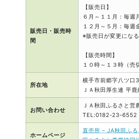
【販売日】
６月～１１月：毎週
１２月～５月：毎週
販売日・販売時
※販売日が変更にな
間
【販売時間】
１０時～１３時（売
横手市前郷字八ツ口3
所在地
ＪＡ秋田厚生連 平
ＪＡ秋田ふるさと営
お問い合わせ
TEL:0182-23-6552
直売所 – JA秋田
ホームページ