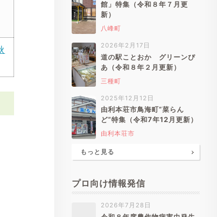
館」特集（令和８年７月更
新）
八峰町
2026年2月17日
秋
道の駅ことおか グリーンぴ
あ（令和８年２月更新）
三種町
2025年12月12日
由利本荘市鳥海町”菜らん
ど”特集（令和7年12月更新）
由利本荘市
もっと見る
プロ向け情報発信
2026年7月28日
令和８年度農作物病害虫発生