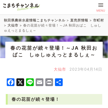
MENU
秋田県農林水産情報こまちチャンネル
>
直売所情報
>
市町村
>
大仙市
>
春の花苗が続々登場！～JA 秋田おばこ しゅし
ゅえっとまるしぇ～
春の花苗が続々登場！～JA 秋田お
ばこ しゅしゅえっとまるしぇ～
大仙市
2023年04月14日
Facebook
X
Line
Email
Print
共
有
春の花苗が続々登場！