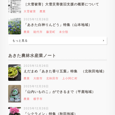
［大雪被害］大雪災害復旧支援の概要について
大雪被害
農業
2025年12月26日
「あきた白神りんどう」特集（山本地域）
農業
能代市
藤里町
未分類
もっと見る
あきた農林水産業ノート
2025年12月26日
えだまめ「あきた香り五葉」特集 （北秋田地域）
農業
大館市
北秋田市
上小阿仁村
2025年12月26日
「山内いものこ」ができるまで（平鹿地域）
農業
横手市
2025年12月26日
「シクラメン」特集（秋田地域）