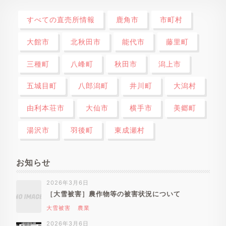
すべての直売所情報
鹿角市
市町村
大館市
北秋田市
能代市
藤里町
三種町
八峰町
秋田市
潟上市
五城目町
八郎潟町
井川町
大潟村
由利本荘市
大仙市
横手市
美郷町
湯沢市
羽後町
東成瀬村
お知らせ
2026年3月6日
［大雪被害］農作物等の被害状況について
大雪被害
農業
2026年3月6日