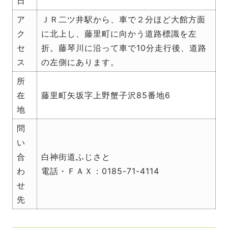
日
ア
ＪＲ二ツ井駅から、車で２分ほど大館方面
ク
に北上し、藤里町に向かう道路標識を左
セ
折。藤琴川に沿って車で10分走行後、道路
ス
の左側にあります。
所
在
藤里町矢坂字上野蟹子沢85番地6
地
問
い
合
白神街道ふじさと
わ
電話・ＦＡＸ：0185-71-4114
せ
先