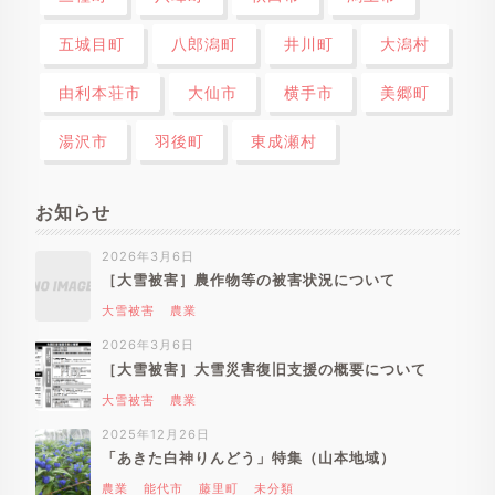
五城目町
八郎潟町
井川町
大潟村
由利本荘市
大仙市
横手市
美郷町
湯沢市
羽後町
東成瀬村
お知らせ
2026年3月6日
［大雪被害］農作物等の被害状況について
大雪被害
農業
2026年3月6日
［大雪被害］大雪災害復旧支援の概要について
大雪被害
農業
2025年12月26日
「あきた白神りんどう」特集（山本地域）
農業
能代市
藤里町
未分類