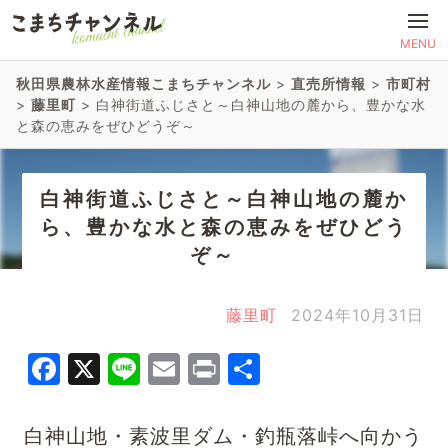
MENU
秋田県農林水産情報こまちチャンネル
>
直売所情報
>
市町村
>
藤里町
>
白神街道ふじさと～白神山地の麓から、豊かな水
と森の恵みをぜひどうぞ～
白神街道ふじさと～白神山地の麓か
ら、豊かな水と森の恵みをぜひどう
ぞ～
藤里町
2024年10月31日
Facebook
X
Line
Email
Print
共
有
白神山地・素波里ダム・釣瓶落峠へ向かう