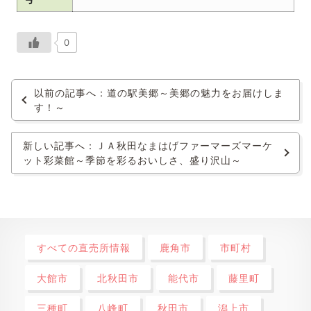
0
以前の記事へ：道の駅美郷～美郷の魅力をお届けしま
す！～
新しい記事へ：ＪＡ秋田なまはげファーマーズマーケ
ット彩菜館～季節を彩るおいしさ、盛り沢山～
すべての直売所情報
鹿角市
市町村
大館市
北秋田市
能代市
藤里町
三種町
八峰町
秋田市
潟上市