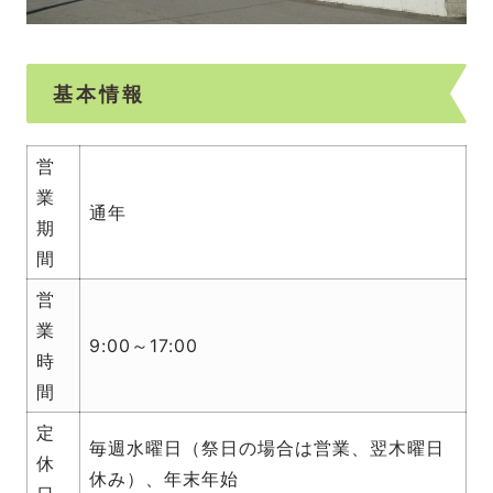
基本情報
営
業
通年
期
間
営
業
9:00～17:00
時
間
定
毎週水曜日（祭日の場合は営業、翌木曜日
休
休み）、年末年始