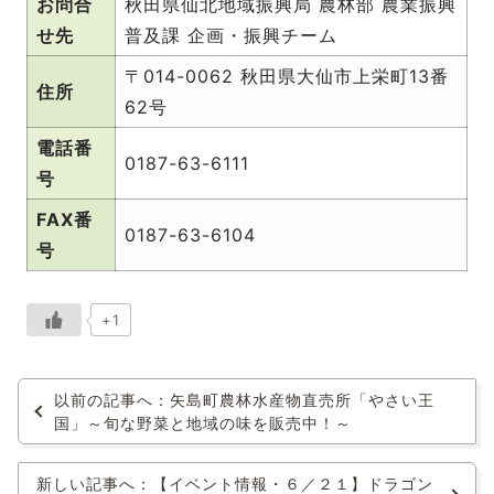
お問合
秋田県仙北地域振興局 農林部 農業振興
せ先
普及課 企画・振興チーム
〒014-0062 秋田県大仙市上栄町13番
住所
62号
電話番
0187-63-6111
号
FAX番
0187-63-6104
号
+1
以前の記事へ：矢島町農林水産物直売所「やさい王
国」～旬な野菜と地域の味を販売中！～
新しい記事へ：【イベント情報・６／２１】ドラゴン