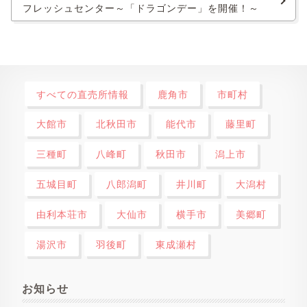
フレッシュセンター～「ドラゴンデー」を開催！～
すべての直売所情報
鹿角市
市町村
大館市
北秋田市
能代市
藤里町
三種町
八峰町
秋田市
潟上市
五城目町
八郎潟町
井川町
大潟村
由利本荘市
大仙市
横手市
美郷町
湯沢市
羽後町
東成瀬村
お知らせ