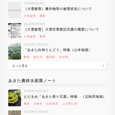
2026年3月6日
［大雪被害］農作物等の被害状況について
大雪被害
農業
2026年3月6日
［大雪被害］大雪災害復旧支援の概要について
大雪被害
農業
2025年12月26日
「あきた白神りんどう」特集（山本地域）
農業
能代市
藤里町
未分類
もっと見る
あきた農林水産業ノート
2025年12月26日
えだまめ「あきた香り五葉」特集 （北秋田地域）
農業
大館市
北秋田市
上小阿仁村
2025年12月26日