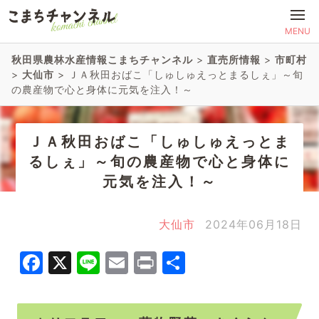
MENU
秋田県農林水産情報こまちチャンネル
>
直売所情報
>
市町村
>
大仙市
>
ＪＡ秋田おばこ「しゅしゅえっとまるしぇ」～旬
の農産物で心と身体に元気を注入！～
ＪＡ秋田おばこ「しゅしゅえっとま
るしぇ」～旬の農産物で心と身体に
元気を注入！～
大仙市
2024年06月18日
Facebook
X
Line
Email
Print
共
有