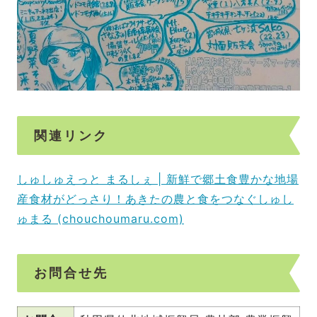
関連リンク
しゅしゅえっと まるしぇ | 新鮮で郷土食豊かな地場
産食材がどっさり！あきたの農と食をつなぐしゅし
ゅまる (chouchoumaru.com)
お問合せ先