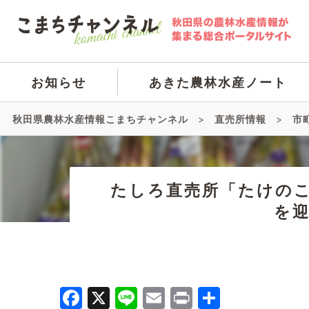
お知らせ
あきた農林水産ノート
秋田県農林水産情報こまちチャンネル
>
直売所情報
>
市
たしろ直売所「たけのこ
を
Facebook
X
Line
Email
Print
共