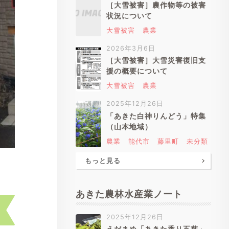
［大雪被害］農作物等の被害
状況について
大雪被害
農業
2026年3月6日
［大雪被害］大雪災害復旧支
援の概要について
大雪被害
農業
2025年12月26日
「あきた白神りんどう」特集
（山本地域）
農業
能代市
藤里町
未分類
もっと見る
あきた農林水産業ノート
2025年12月26日
えだまめ「あきた香り五葉」