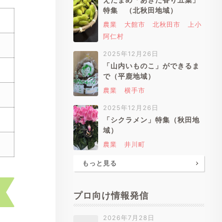
特集 （北秋田地域）
農業
大館市
北秋田市
上小
阿仁村
2025年12月26日
「山内いものこ」ができるま
で（平鹿地域）
農業
横手市
2025年12月26日
「シクラメン」特集（秋田地
域）
農業
井川町
もっと見る
プロ向け情報発信
2026年7月28日