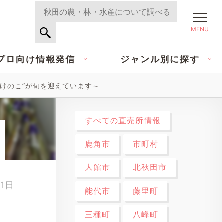
MENU
プロ向け情報発信
ジャンル別に探す
けのこ”が旬を迎えています～
すべての直売所情報
鹿角市
市町村
大館市
北秋田市
21日
能代市
藤里町
三種町
八峰町