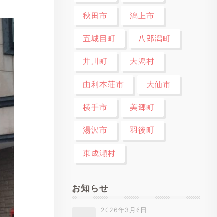
秋田市
潟上市
五城目町
八郎潟町
井川町
大潟村
由利本荘市
大仙市
横手市
美郷町
湯沢市
羽後町
東成瀬村
お知らせ
2026年3月6日