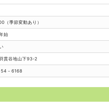
通年
：00（季節変動あり）
年始
い
羽貫谷地山下93-2
54－6168