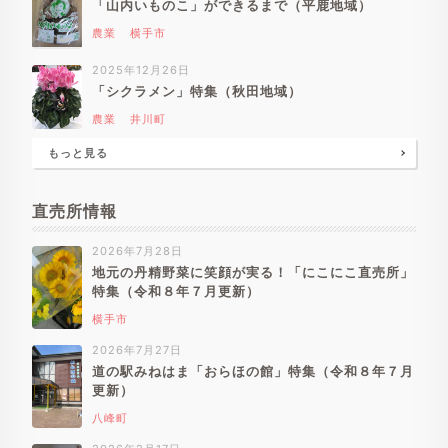
「山内いものこ」ができるまで（平鹿地域）
農業
横手市
2025年12月26日
「シクラメン」特集（秋田地域）
農業
井川町
もっと見る
直売所情報
2026年7月28日
地元の丹精野菜に笑顔が実る！「にこにこ直売所」
特集（令和８年７月更新）
横手市
2026年7月27日
道の駅みねはま「おらほの館」特集（令和８年７月
更新）
八峰町