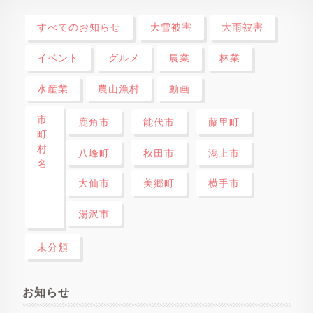
すべてのお知らせ
大雪被害
大雨被害
イベント
グルメ
農業
林業
水産業
農山漁村
動画
市
鹿角市
能代市
藤里町
町
村
八峰町
秋田市
潟上市
名
大仙市
美郷町
横手市
湯沢市
未分類
お知らせ