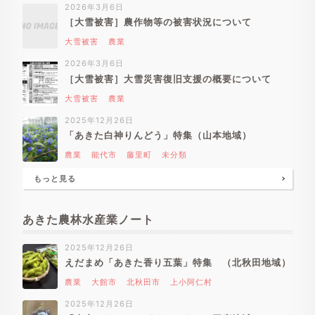
2026年3月6日
［大雪被害］農作物等の被害状況について
大雪被害
農業
2026年3月6日
［大雪被害］大雪災害復旧支援の概要について
大雪被害
農業
2025年12月26日
「あきた白神りんどう」特集（山本地域）
農業
能代市
藤里町
未分類
もっと見る
あきた農林水産業ノート
2025年12月26日
えだまめ「あきた香り五葉」特集 （北秋田地域）
農業
大館市
北秋田市
上小阿仁村
2025年12月26日