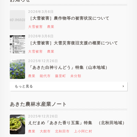
2026年3月6日
［大雪被害］農作物等の被害状況について
大雪被害
農業
2026年3月6日
［大雪被害］大雪災害復旧支援の概要について
大雪被害
農業
2025年12月26日
「あきた白神りんどう」特集（山本地域）
農業
能代市
藤里町
未分類
もっと見る
あきた農林水産業ノート
2025年12月26日
えだまめ「あきた香り五葉」特集 （北秋田地域）
農業
大館市
北秋田市
上小阿仁村