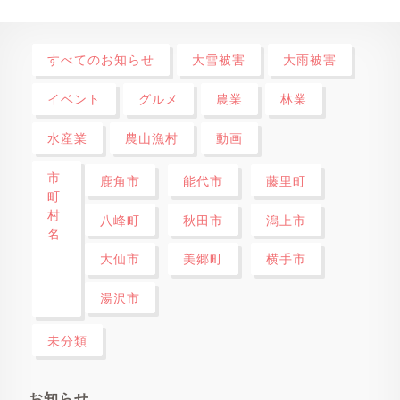
すべてのお知らせ
大雪被害
大雨被害
イベント
グルメ
農業
林業
水産業
農山漁村
動画
市
鹿角市
能代市
藤里町
町
村
八峰町
秋田市
潟上市
名
大仙市
美郷町
横手市
湯沢市
未分類
お知らせ