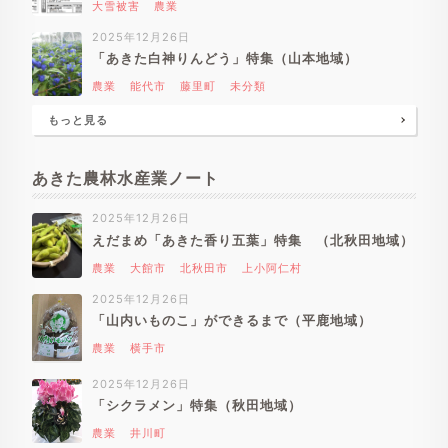
大雪被害
農業
2025年12月26日
「あきた白神りんどう」特集（山本地域）
農業
能代市
藤里町
未分類
もっと見る
あきた農林水産業ノート
2025年12月26日
えだまめ「あきた香り五葉」特集 （北秋田地域）
農業
大館市
北秋田市
上小阿仁村
2025年12月26日
「山内いものこ」ができるまで（平鹿地域）
農業
横手市
2025年12月26日
「シクラメン」特集（秋田地域）
農業
井川町