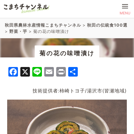
MENU
秋田県農林水産情報こまちチャンネル
>
秋田の伝統食100選
>
野菜・芋
>
菊の花の味噌漬け
菊の花の味噌漬け
Facebook
X
Line
Email
Print
共
有
技術提供者:柿崎トヨ子/湯沢市(皆瀬地域)