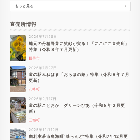
もっと見る
直売所情報
2026年7月28日
地元の丹精野菜に笑顔が実る！「にこにこ直売所」
特集（令和８年７月更新）
横手市
2026年7月27日
道の駅みねはま「おらほの館」特集（令和８年７月
更新）
八峰町
2026年2月17日
道の駅ことおか グリーンぴあ（令和８年２月更
新）
三種町
2025年12月12日
由利本荘市鳥海町”菜らんど”特集（令和7年12月更