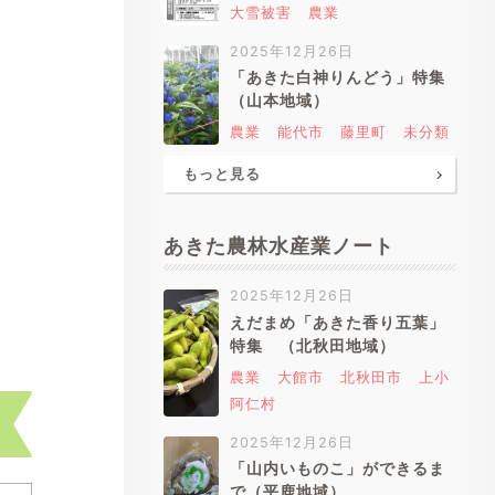
大雪被害
農業
2025年12月26日
「あきた白神りんどう」特集
（山本地域）
農業
能代市
藤里町
未分類
もっと見る
あきた農林水産業ノート
2025年12月26日
えだまめ「あきた香り五葉」
特集 （北秋田地域）
農業
大館市
北秋田市
上小
阿仁村
2025年12月26日
「山内いものこ」ができるま
で（平鹿地域）