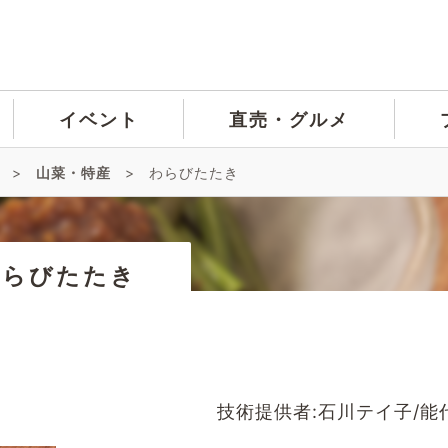
イベント
直売・グルメ
>
山菜・特産
>
わらびたたき
わらびたたき
技術提供者:石川テイ子/能