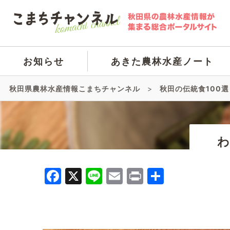
お知らせ
あきた農林水産ノート
秋田県農林水産情報こまちチャンネル
>
秋田の伝統食100選
Facebook
X
Line
Email
Print
共
有