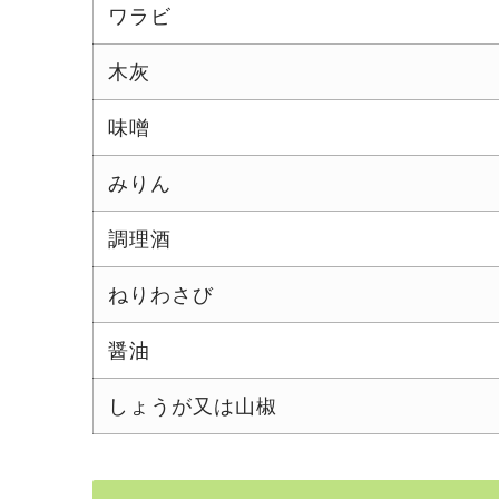
ワラビ
木灰
味噌
みりん
調理酒
ねりわさび
醤油
しょうが又は山椒