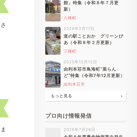
館」特集（令和８年７月更
新）
八峰町
にさ
2026年2月17日
道の駅ことおか グリーンぴ
あ（令和８年２月更新）
三種町
2025年12月12日
由利本荘市鳥海町”菜らん
ど”特集（令和7年12月更新）
由利本荘市
もっと見る
プロ向け情報発信
りま
2026年7月28日
令和８年度農作物病害虫発生