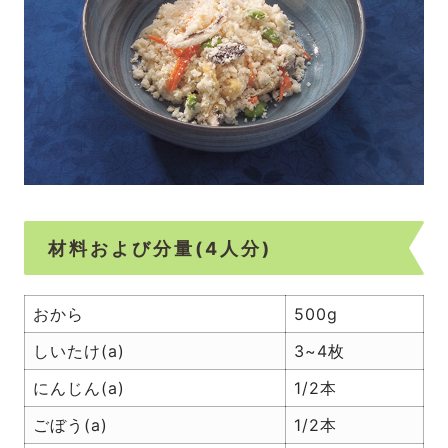
材料および分量(4人分)
おから
500g
しいたけ(a)
3~4枚
にんじん(a)
1/2本
ごぼう(a)
1/2本