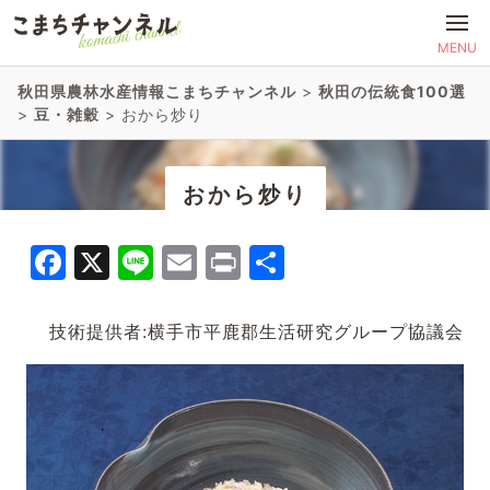
MENU
秋田県農林水産情報こまちチャンネル
>
秋田の伝統食100選
>
豆・雑穀
>
おから炒り
おから炒り
Facebook
X
Line
Email
Print
共
有
技術提供者:横手市平鹿郡生活研究グループ協議会