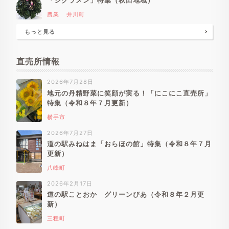
「シクラメン」特集（秋田地域）
農業
井川町
もっと見る
直売所情報
2026年7月28日
地元の丹精野菜に笑顔が実る！「にこにこ直売所」
特集（令和８年７月更新）
横手市
2026年7月27日
道の駅みねはま「おらほの館」特集（令和８年７月
更新）
八峰町
2026年2月17日
道の駅ことおか グリーンぴあ（令和８年２月更
新）
三種町