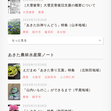
2026年3月6日
［大雪被害］大雪災害復旧支援の概要について
大雪被害
農業
2025年12月26日
「あきた白神りんどう」特集（山本地域）
農業
能代市
藤里町
未分類
もっと見る
あきた農林水産業ノート
2025年12月26日
えだまめ「あきた香り五葉」特集 （北秋田地域）
農業
大館市
北秋田市
上小阿仁村
2025年12月26日
「山内いものこ」ができるまで（平鹿地域）
農業
横手市
2025年12月26日