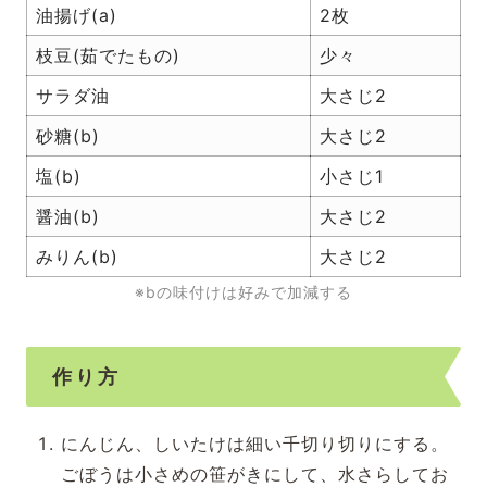
油揚げ(a)
2枚
枝豆(茹でたもの)
少々
サラダ油
大さじ2
砂糖(b)
大さじ2
塩(b)
小さじ1
醤油(b)
大さじ2
みりん(b)
大さじ2
※bの味付けは好みで加減する
作り方
にんじん、しいたけは細い千切り切りにする。
ごぼうは小さめの笹がきにして、水さらしてお