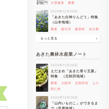
大雪被害
農業
2025年12月26日
「あきた白神りんどう」特集
（山本地域）
農業
能代市
藤里町
未分類
もっと見る
あきた農林水産業ノート
2025年12月26日
えだまめ「あきた香り五葉」
特集 （北秋田地域）
農業
大館市
北秋田市
上小
阿仁村
2025年12月26日
「山内いものこ」ができるま
で（平鹿地域）