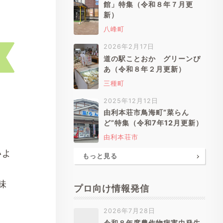
館」特集（令和８年７月更
新）
八峰町
2026年2月17日
道の駅ことおか グリーンぴ
あ（令和８年２月更新）
三種町
2025年12月12日
由利本荘市鳥海町”菜らん
ど”特集（令和7年12月更新）
由利本荘市
いよ
もっと見る
味
プロ向け情報発信
2026年7月28日
令和８年度農作物病害虫発生