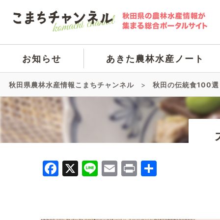
お知らせ
あきた農林水産ノート
秋田県農林水産情報こまちチャンネル
>
秋田の伝統食100選
Facebook
X
Line
Email
Print
共
有