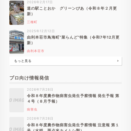
2026年2月17日
道の駅ことおか グリーンぴあ（令和８年２月更
新）
三種町
2025年12月12日
由利本荘市鳥海町”菜らんど”特集（令和7年12月更
新）
由利本荘市
もっと見る
プロ向け情報発信
2026年7月28日
令和８年度農作物病害虫発生予察情報 発生予報 第
４号（８月予報）
病害虫
2026年7月28日
令和８年度農作物病害虫発生予察情報 注意報 第１
号（水稲 斑点米カメムシ類）