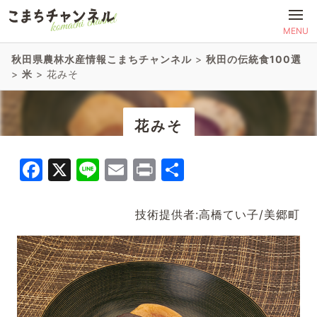
MENU
秋田県農林水産情報こまちチャンネル
>
秋田の伝統食100選
>
米
>
花みそ
花みそ
Facebook
X
Line
Email
Print
共
有
技術提供者:高橋てい子/美郷町