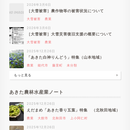
2026年3月6日
［大雪被害］農作物等の被害状況について
大雪被害
農業
2026年3月6日
［大雪被害］大雪災害復旧支援の概要について
大雪被害
農業
2025年12月26日
「あきた白神りんどう」特集（山本地域）
農業
能代市
藤里町
未分類
もっと見る
あきた農林水産業ノート
2025年12月26日
えだまめ「あきた香り五葉」特集 （北秋田地域）
農業
大館市
北秋田市
上小阿仁村
2025年12月26日