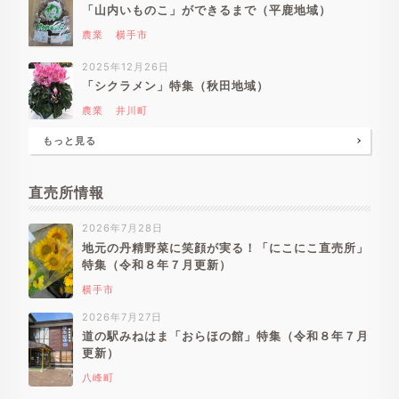
「山内いものこ」ができるまで（平鹿地域）
農業
横手市
2025年12月26日
「シクラメン」特集（秋田地域）
農業
井川町
もっと見る
直売所情報
2026年7月28日
地元の丹精野菜に笑顔が実る！「にこにこ直売所」
特集（令和８年７月更新）
横手市
2026年7月27日
道の駅みねはま「おらほの館」特集（令和８年７月
更新）
八峰町