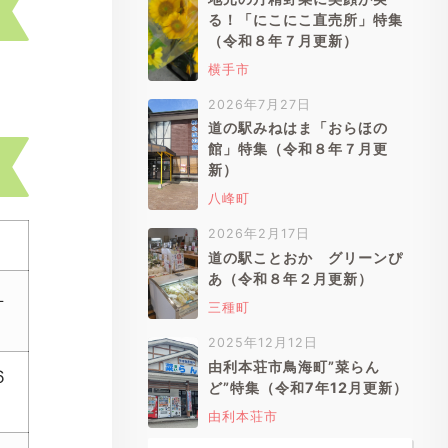
る！「にこにこ直売所」特集
（令和８年７月更新）
横手市
2026年7月27日
道の駅みねはま「おらほの
館」特集（令和８年７月更
新）
八峰町
2026年2月17日
道の駅ことおか グリーンぴ
あ（令和８年２月更新）
１
三種町
2025年12月12日
由利本荘市鳥海町”菜らん
６
ど”特集（令和7年12月更新）
由利本荘市