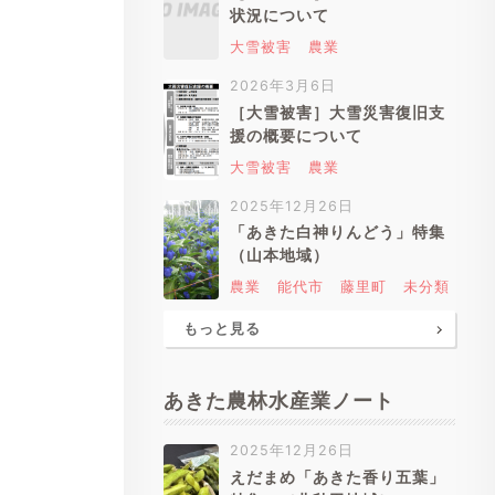
状況について
大雪被害
農業
2026年3月6日
［大雪被害］大雪災害復旧支
援の概要について
大雪被害
農業
2025年12月26日
「あきた白神りんどう」特集
（山本地域）
農業
能代市
藤里町
未分類
もっと見る
あきた農林水産業ノート
2025年12月26日
えだまめ「あきた香り五葉」