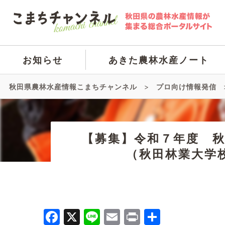
お知らせ
あきた農林水産ノート
秋田県農林水産情報こまちチャンネル
>
プロ向け情報発信
【募集】令和７年度 
（秋田林業大学
Facebook
X
Line
Email
Print
共