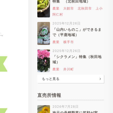
特集 （北秋田地域）
農業
大館市
北秋田市
上小
阿仁村
2025年12月26日
「山内いものこ」ができるま
に、
で（平鹿地域）
農業
横手市
2025年12月26日
「シクラメン」特集（秋田地
域）
農業
井川町
もっと見る
直売所情報
2026年7月28日
地元の丹精野菜に笑顔が実