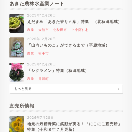
あきた農林水産業ノート
2025年12月26日
えだまめ「あきた香り五葉」特集 （北秋田地域）
農業
大館市
北秋田市
上小阿仁村
2025年12月26日
「山内いものこ」ができるまで（平鹿地域）
農業
横手市
2025年12月26日
「シクラメン」特集（秋田地域）
農業
井川町
もっと見る
直売所情報
2026年7月28日
地元の丹精野菜に笑顔が実る！「にこにこ直売所」
特集（令和８年７月更新）