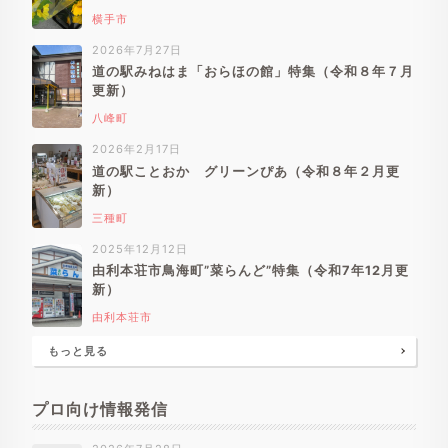
横手市
2026年7月27日
道の駅みねはま「おらほの館」特集（令和８年７月
更新）
八峰町
2026年2月17日
道の駅ことおか グリーンぴあ（令和８年２月更
新）
三種町
2025年12月12日
由利本荘市鳥海町”菜らんど”特集（令和7年12月更
新）
由利本荘市
もっと見る
プロ向け情報発信