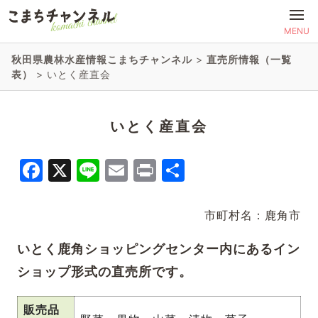
MENU
秋田県農林水産情報こまちチャンネル
>
直売所情報（一覧
表）
>
いとく産直会
いとく産直会
Facebook
X
Line
Email
Print
共
有
市町村名：鹿角市
いとく鹿角ショッピングセンター内にあるイン
ショップ形式の直売所です。
販売品